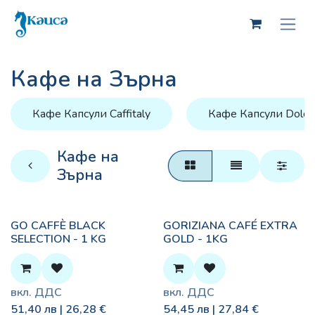
Skip to Content
Кафе на Зърна
Кафе Капсули Caffitaly
Кафе Капсули Dolce
Кафе на
Зърна
GO CAFFÈ BLACK
GORIZIANA CAFÉ EXTRA
SELECTION - 1 KG
GOLD - 1KG
вкл. ДДС
вкл. ДДС
51,40
лв |
26,28
€
54,45
лв |
27,84
€