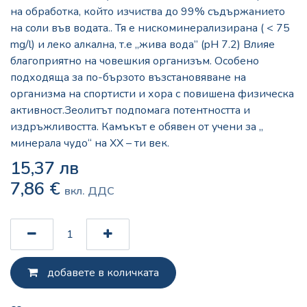
на обработка, който изчиства до 99% съдържанието
на соли във водата.. Тя е нискоминерализирана ( < 75
mg/l) и леко алкална, т.е „жива вода” (pH 7.2) Влияе
благоприятно на човешкия организъм. Особено
подходяща за по-бързото възстановяване на
организма на спортисти и хора с повишена физическа
активност.Зеолитът подпомага потентността и
издръжливостта. Камъкът е обявен от учени за „
минерала чудо“ на XX – ти век.
15,37
лв
7,86
€
вкл. ДДС
добавете в количката