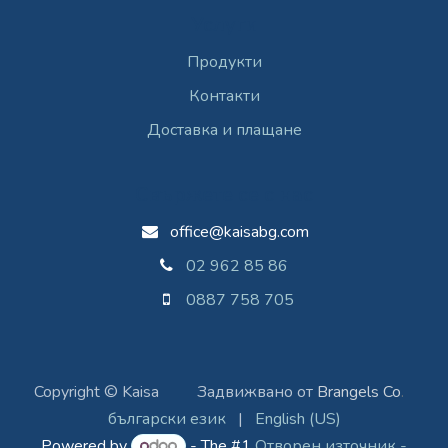
Услуги
Продукти
Контакти
Доставка и плащане
Свържете се с нас
office@kaisabg.com
02 962 85 86
0887 758 705
Copyright © Kaisa
​Задвижвано от
Brangels Co
.
български език
|
English (US)
Powered by
- The #1
Отворен източник -