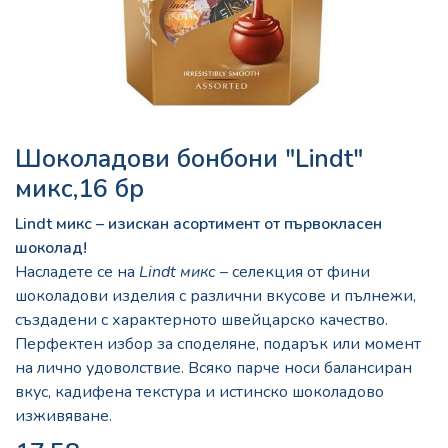
Шоколадови бонбони "Lindt"
микс,16 бр
Lindt микс – изискан асортимент от първокласен
шоколад!
Насладете се на
Lindt микс
– селекция от фини
шоколадови изделия с различни вкусове и пълнежи,
създадени с характерното швейцарско качество.
Перфектен избор за споделяне, подарък или момент
на лично удоволствие. Всяко парче носи балансиран
вкус, кадифена текстура и истинско шоколадово
изживяване.