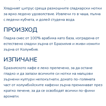
Хладният цитрус среща разкошните сладкарски нотки
за ярко ледено удоволствие. Извлечи го в чаша, пълна
с ледени кубчета, и долей студена вода.
ПРОИЗХОД
Гладка смес от 100% арабика като база, изградена от
естествено сладки зърна от Бразилия и живи измити
зърна от Колумбия.
ИЗПИЧАНЕ
Бразилското кафе е леко препечено, за да остане
гладко и да запази всичките си нотки на малцови
зърнени култури непокътнати, докато по-голямата
част от колумбийските кафени зърна преминават през
кратко печене, за да се освободят всички по-фини
аромати.