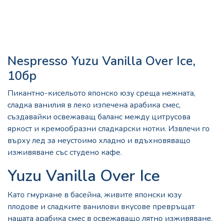
Nespresso Yuzu Vanilla Over Ice,
10бр
Пикантно-кисельото японско юзу среща нежната,
сладка ванилия в леко изпечена арабика смес,
създавайки освежаващ баланс между цитрусова
яркост и кремообразни сладкарски нотки. Извлечи го
върху лед за неустоимо хладно и вдъхновяващо
изживяване със студено кафе.
Yuzu Vanilla Over Ice
Като гмуркане в басейна, живите японски юзу
плодове и сладките ванилови вкусове превръщат
нашата арабика смес в освежаващо лятно изживяване.