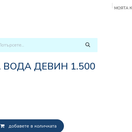
МОЯТА 
и
Аксесоари
Кафе Машини
Сладки и Солени и
ВОДА ДЕВИН 1.500
добавете в количката