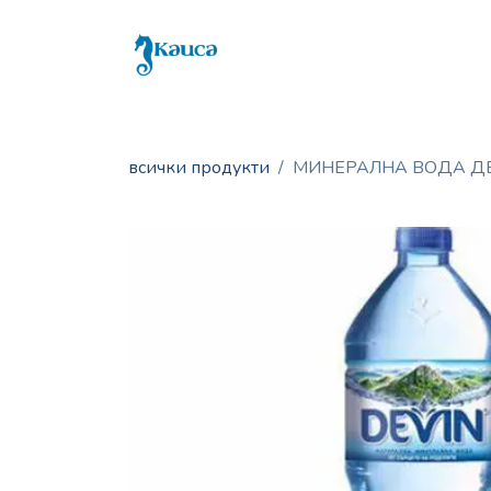
Skip to Content
Бутилирана вода
Дисп
всички продукти
МИНЕРАЛНА ВОДА ДЕВ