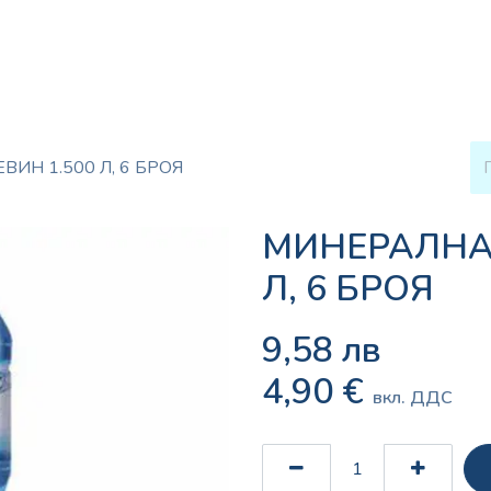
енсъри за вода
Кафе и Чай
Консумативи
Услуг
ИН 1.500 Л, 6 БРОЯ
МИНЕРАЛНА 
Л, 6 БРОЯ
9,58
лв
4,90
€
вкл. ДДС