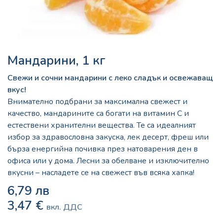
Мандарини, 1 кг
Свежи и сочни мандарини с леко сладък и освежаващ
вкус!
Внимателно подбрани за максимална свежест и
качество, мандарините са богати на витамин C и
естествени хранителни вещества. Те са идеалният
избор за здравословна закуска, лек десерт, фреш или
бърза енергийна почивка през натоварения ден в
офиса или у дома. Лесни за обелване и изключително
вкусни – насладете се на свежест във всяка хапка!
6,79
лв
3,47
€
вкл. ДДС