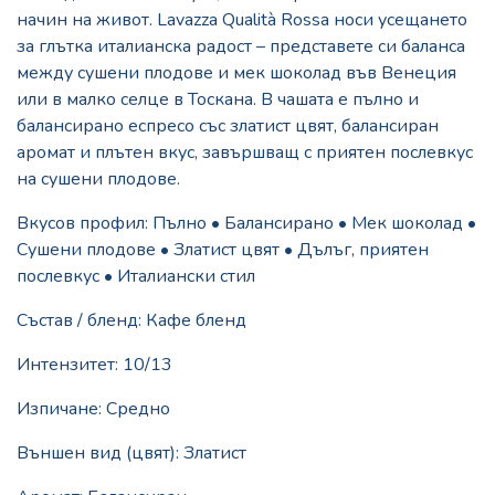
начин на живот. Lavazza Qualità Rossa носи усещането
за глътка италианска радост – представете си баланса
между сушени плодове и мек шоколад във Венеция
или в малко селце в Тоскана. В чашата е пълно и
балансирано еспресо със златист цвят, балансиран
аромат и плътен вкус, завършващ с приятен послевкус
на сушени плодове.
Вкусов профил: Пълно • Балансирано • Мек шоколад •
Сушени плодове • Златист цвят • Дълъг, приятен
послевкус • Италиански стил
Състав / бленд: Кафе бленд
Интензитет: 10/13
Изпичане: Средно
Външен вид (цвят): Златист