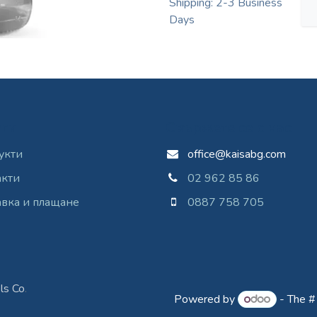
Shipping: 2-3 Business
Days
уги
Свържете се с нас
укти
office@kaisabg.com
акти
02 962 85 86
вка и плащане
0887 758 705
ls Co
.
Powered by
- The 