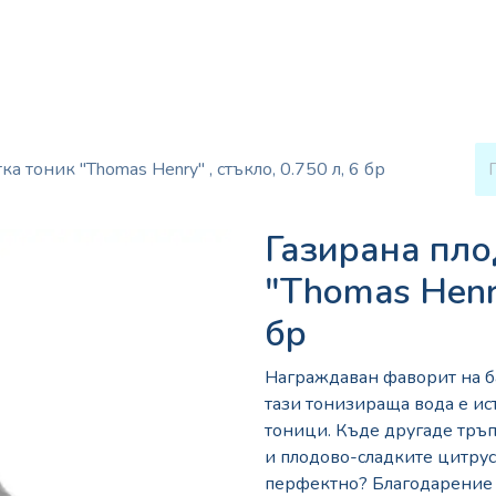
енсъри за вода
Кафе и Чай
Консумативи
Услуг
а тоник "Thomas Henry" , стъкло, 0.750 л, 6 бр
Газирана пло
"Thomas Henry
бр
Награждаван фаворит на ба
тази тонизираща вода е и
тоници. Къде другаде тръп
и плодово-сладките цитрус
перфектно? Благодарение 