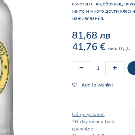
съчетан с подобряващ вкус
както и много други класи
изживявания.
81,68
лв
41,76
€
вкл. ДДС
Add to wishlist
Общи условия
30-day money-back
guarantee