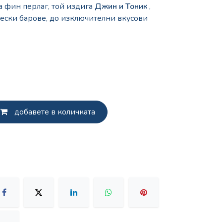
а фин перлаг, той издига
Джин и Тоник
,
чески барове, до изключителни вкусови
добавете в количката