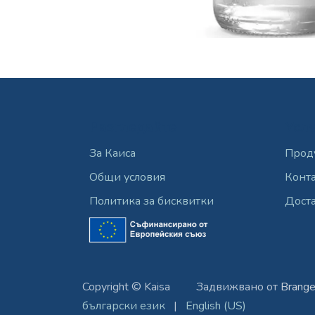
Разгледайте
Усл
За Каиса
Прод
Общи условия
Конт
Политика за бисквитки
Доста
Copyright © Kaisa
​Задвижвано от
Brange
български език
|
English (US)