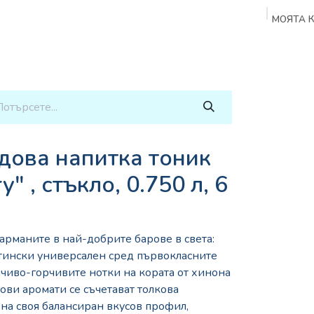
МОЯТА 
и
Аксесоари
Кафе Машини
Сладки и Солени и
дова напитка тоник
" , стъкло, 0.750 л, 6
рманите в най-добрите барове в света:
стински универсален сред първокласните
чиво-горчивите нотки на кората от хинона
ови аромати се съчетават толкова
на своя балансиран вкусов профил,