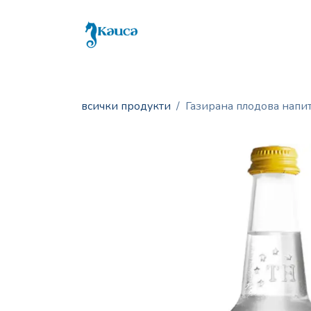
Skip to Content
Бутилирана вода
Дисп
всички продукти
Газирана плодова напитк