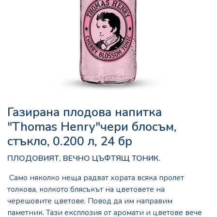
Газирана плодова напитка
"Thomas Henry"чери блосъм,
стъкло, 0.200 л, 24 бр
ПЛОДОВИЯТ, ВЕЧНО ЦЪФТЯЩ ТОНИК.
Само няколко неща радват хората всяка пролет
толкова, колкото блясъкът на цветовете на
черешовите цветове. Повод да им направим
паметник. Тази експлозия от аромати и цветове вече